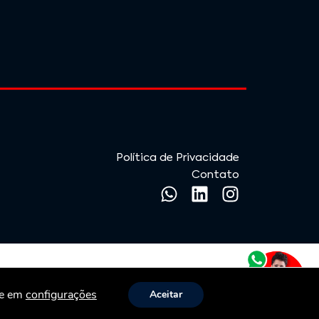
LGBTIA+ nas empresa
os e Estratégias
Moda ao Marketing A
is
trajetória de Luciana Leitte,
colunista e líder do Grupo LL
Comunica
Política de Privacidade
Contato
e em 
configurações
Aceitar