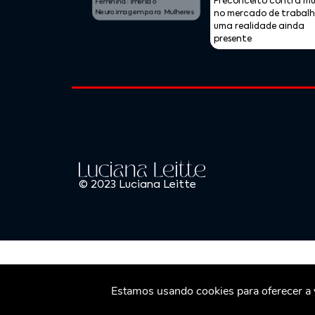
Feminina: Imersão
, Inspiradora e
no mercado de trabalho:
Neuroimagem para Mulheres
ia no Mundo do
uma realidade ainda
ismo e da
presente
© 2023 Luciana Leitte
Estamos usando cookies para oferecer a v