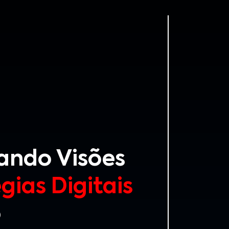
ando Visões
gias Digitais
o