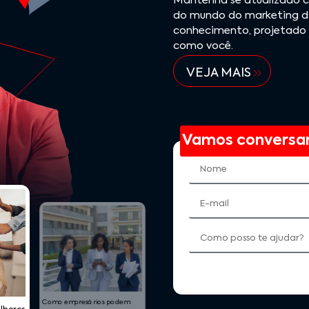
Mantenha se atualizado co
do mundo do marketing dig
conhecimento, projetado 
como você.
VEJA MAIS
Vamos conversa
As Mulheres na Tecnologia
Empre
Como empresários podem
res