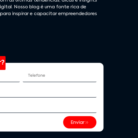
m as últimas tendências, dicas e insights
ital. Nosso blog é uma fonte rica de
para inspirar e capacitar empreendedores
r?
Enviar
Diversidade e Lidera
ender com Ansiedade:
Reinvenção Profissional: Da