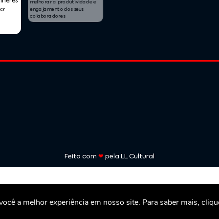
Desafi
melhorar a produtividade e
Pessoa
engajamento dos seus
colaboradores
Feito com
❤
pela
LL Cultural
ocê a melhor experiência em nosso site. Para saber mais, cliqu